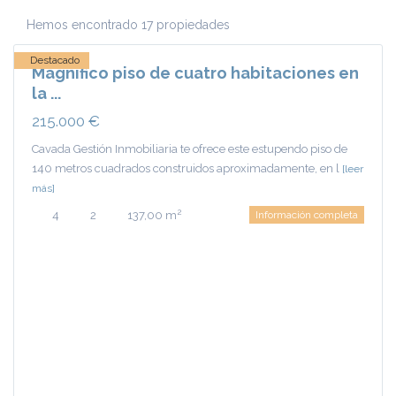
Calatrava
,
Ciudad
Hemos encontrado 17 propiedades
Real
Destacado
Magnífico piso de cuatro habitaciones en
la ...
215.000 €
Cavada Gestión Inmobiliaria te ofrece este estupendo piso de
140 metros cuadrados construidos aproximadamente, en l
[leer
más]
2
4
2
137,00 m
Información completa