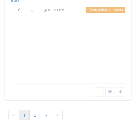
más]
2
6
5
300,00 m
Información completa
1
2
3