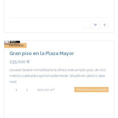
Centro
- Ciudad
Real
,
Ciudad
Real
10
Destacado
Gran piso en la Plaza Mayor
235.000 €
Cavada Gestión Inmobiliaria le ofrece este amplio piso, de 100
metros cuadrados aproximadamente, situado en pleno c
[leer
más]
2
1
1
100,00 m
Información completa