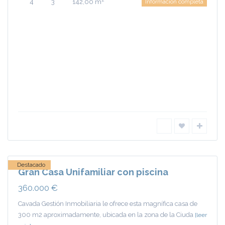
4
3
142,00 m
Información completa
Ciudad
Jardín
,
Ciudad
Real
Destacado
Gran Casa Unifamiliar con piscina
360.000 €
Cavada Gestión Inmobiliaria le ofrece esta magnífica casa de
300 m2 aproximadamente, ubicada en la zona de la Ciuda
[leer