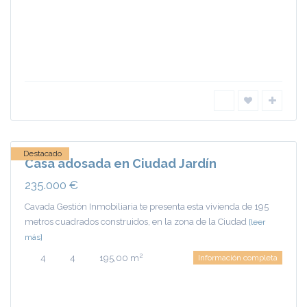
Ciudad
Jardín
,
Ciudad
Real
Destacado
Casa adosada en Ciudad Jardín
235.000 €
Cavada Gestión Inmobiliaria te presenta esta vivienda de 195
metros cuadrados construidos, en la zona de la Ciudad
[leer
más]
2
4
4
195,00 m
Información completa