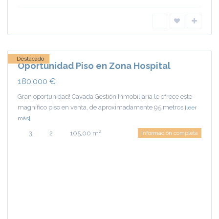
Nuevo
Hospital
,
Ciudad
Real
Destacado
Oportunidad Piso en Zona Hospital
180.000 €
Gran oportunidad! Cavada Gestión Inmobiliaria le ofrece este
magnífico piso en venta, de aproximadamente 95 metros
[leer
más]
2
3
2
105,00 m
Información completa