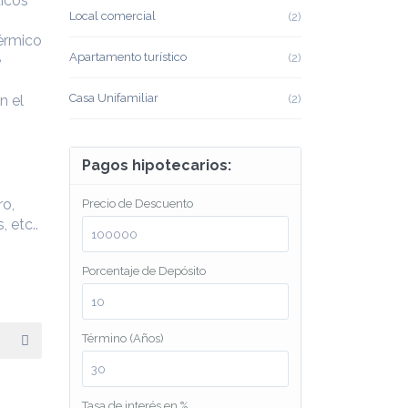
icos
Local comercial
(2)
térmico
Apartamento turístico
(2)
e
Casa Unifamiliar
n el
(2)
Pagos hipotecarios:
ro,
Precio de Descuento
 etc..
Porcentaje de Depósito
Término (Años)
Tasa de interés en %