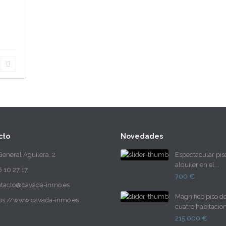
cto
Novedades
eneral Aguilera, 2
Espectacular pis
alquiler en el...
 10 27 17
700 €
ntacto@cavada-inmo.es
Magnífico piso d
tps://www.cavada-inmo.es
cuatro habitacion.
215.000 €