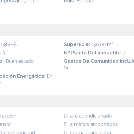
o postal:
13001
País:
España
2
:
980 €
Superficie:
150,00 m
:
3
Nº Planta Del Inmueble:
1
 :
Buen estado
Gastos De Comunidad Incluí
Sí
icación Energética:
En
e
efacción
aire acondicionado
ensor
armarios empotrados
Centro
rta de seguridad
cocina amueblada
- Ciudad