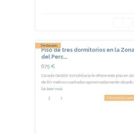
El
Perchel
,
Ciudad
13
Real
Destacado
Piso de tres dormitorios en la Zon
del Perc...
675 €
Cavada Gestión Inmobiliaria le ofrece este piso en al
de 80 metros cuadrados aproximadamente situado 
ba
[leer más]
3
1
Información com