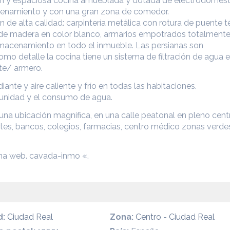
an y espaciosa cocina amueblada y dotada de electrodomést
cenamiento y con una gran zona de comedor.
n de alta calidad: carpintería metálica con rotura de puente 
ía de madera en color blanco, armarios empotrados totalment
macenamiento en todo el inmueble. Las persianas son
mo detalle la cocina tiene un sistema de filtración de agua e
te/ armero.
iante y aire caliente y frío en todas las habitaciones.
munidad y el consumo de agua.
 una ubicación magnífica, en una calle peatonal en pleno cent
tes, bancos, colegios, farmacias, centro médico zonas verdes,
ina web. cavada-inmo «.
d:
Ciudad Real
Zona:
Centro - Ciudad Real