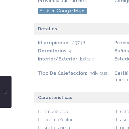
Provincia:
Ciudad Real
Códig
Abrir en Google Maps
Detalles
Id propiedad :
25746
Precio
Dormitorios:
4
Baños
Interior/Exterior:
Exterior
Estado
Tipo De Calefacción:
Individual
Certif
trámit
Características
amueblado
cal
aire frío/calor
asc
Centro
suelo tarima
pue
- Ciudad