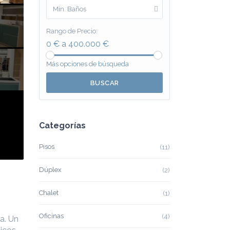
Min. Baños
Rango de Precio:
0 € a 400.000 €
Más opciones de búsqueda
BUSCAR
Categorías
Pisos
(11)
Dúplex
(2)
Chalet
(1)
Oficinas
(4)
a. Un