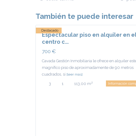
Real
,
Ciudad
También te puede interesar
43
Real
Destacado
Espectacular piso en alquiler en e
centro c...
700 €
Cavada Gestión Inmobiliaria le ofrece en alquiler est
magnífico piso de aproximadamente de 90 metros
cuadrados, si
[leer más]
2
3
1
113,00 m
Información com