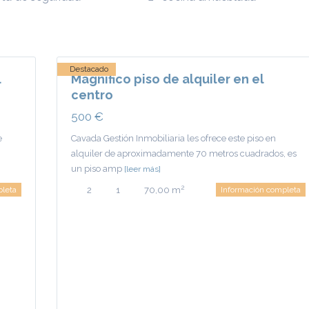
Real
,
Ciudad
20
Real
Destacado
l
Magnifico piso de alquiler en el
centro
500 €
e
Cavada Gestión Inmobiliaria les ofrece este piso en
alquiler de aproximadamente 70 metros cuadrados, es
un piso amp
[leer más]
2
pleta
2
1
70,00 m
Información completa