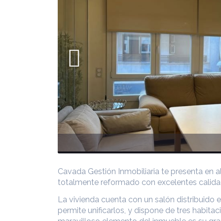
Cavada Gestión Inmobiliaria te presenta en a
totalmente reformado con excelentes calidad
La vivienda cuenta con un salón distribuido 
permite unificarlos, y dispone de tres habit