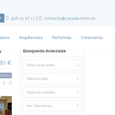
|
926 10 27 17
contacto@cavada-inmo.es
?
iarios
Arquitectura
Reformas
Conócenos
s
Búsqueda Avanzada
80 €
Todas las acciones
oritos
Todos los tipos
Todas las ciudades
Min. Dormitorios