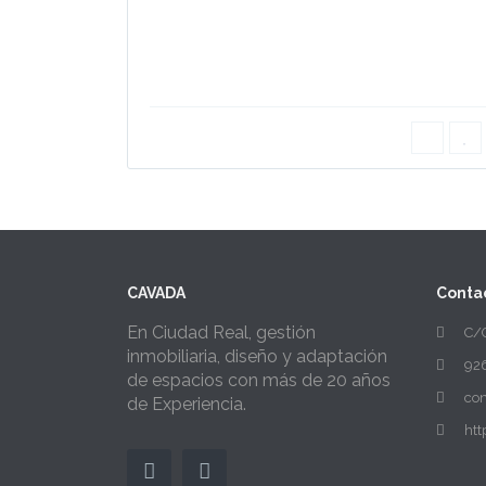
CAVADA
Conta
En Ciudad Real, gestión
C/G
inmobiliaria, diseño y adaptación
926
de espacios con más de 20 años
co
de Experiencia.
ht