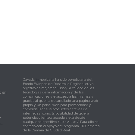
Cavada Inmobiliaria ha sido beneficiaria del
Fondo Europeo de Desarrollo Regional cuyo
objetivo es mejorar el uso y la calidad de las
o en
tecnologías de la información y de las
comunicaciones y el acceso a las mismas y
gracias al que ha desarrollado una página web
propia y un portal web para promocionar y
comercializar sus productos a través de
internet así como la posibilidad de que la
e
potencial clientela acceda a ella desde
cualquier dispositivo. (20-12-2017) Para ello ha
..
contado con el apoyo del programa TICCámaras
de la Cámara de Ciudad Real